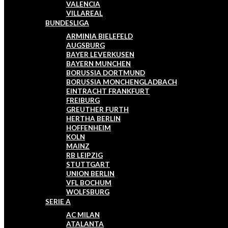
VALENCIA
VILLAREAL
BUNDESLIGA
ARMINIA BIELEFELD
AUGSBURG
BAYER LEVERKUSEN
BAYERN MUNCHEN
BORUSSIA DORTMUND
BORUSSIA MONCHENGLADBACH
EINTRACHT FRANKFURT
FREIBURG
GREUTHER FURTH
HERTHA BERLIN
HOFFENHEIM
KOLN
MAINZ
RB LEIPZIG
STUTTGART
UNION BERLIN
VFL BOCHUM
WOLFSBURG
SERIE A
AC MILAN
ATALANTA