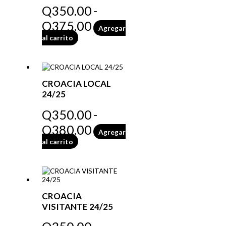
Q
350.00
-
Q
375.00
Agregar
al carrito
CROACIA LOCAL
24/25
Q
350.00
-
Q
380.00
Agregar
al carrito
CROACIA
VISITANTE 24/25