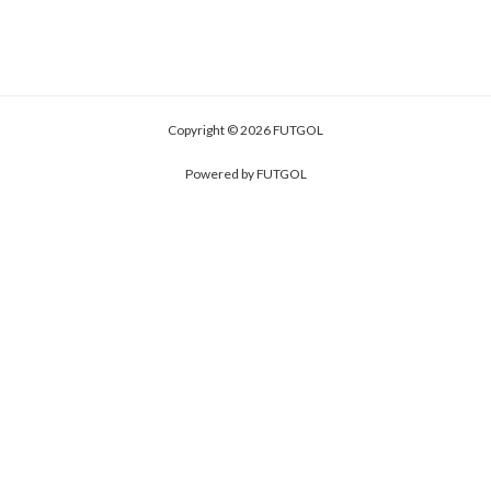
elegir
en
la
página
de
Copyright © 2026 FUTGOL
producto
Powered by FUTGOL