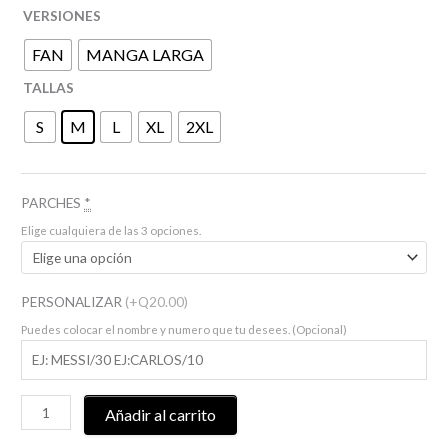
VERSIONES
FAN
MANGA LARGA
TALLAS
S
M
L
XL
2XL
PARCHES
*
Elige cualquiera de las 3 opciones.
PERSONALIZAR
(+Q20.00)
Puedes colocar el nombre y numero que tu desees. (Opcional)
Añadir al carrito