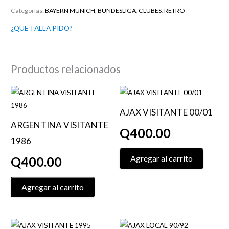
Categorías:
BAYERN MUNICH
,
BUNDESLIGA
,
CLUBES
,
RETRO
¿QUE TALLA PIDO?
Productos relacionados
Este
Este
producto
product
AJAX VISITANTE 00/01
tiene
tiene
ARGENTINA VISITANTE
Q
400.00
múltiples
múltiple
1986
variantes.
variante
Las
Las
Agregar al carrito
Q
400.00
opciones
opcione
se
se
Agregar al carrito
pueden
pueden
elegir
elegir
en
en
Este
Este