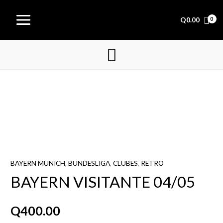
Ir
Main
al
Q
0.00
Menu
contenido
Buscar
BAYERN
VISITANTE
04/05
cantidad
BAYERN MUNICH
,
BUNDESLIGA
,
CLUBES
,
RETRO
BAYERN VISITANTE 04/05
Q
400.00