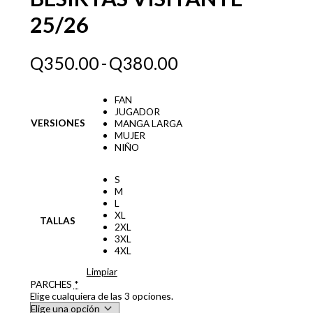
25/26
Q
350.00
-
Q
380.00
FAN
JUGADOR
VERSIONES
MANGA LARGA
MUJER
NIÑO
S
M
L
XL
TALLAS
2XL
3XL
4XL
Limpiar
PARCHES
*
Elige cualquiera de las 3 opciones.