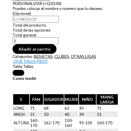
PERSONALIZAR
(+Q30.00)
Puedes colocar el nombre y numero que tu desees.
(Opcional)
Total del producto
Total de las opciones
Total general
Añadir al carrito
Categorías:
BESIKTAS
,
CLUBES
,
OTRAS LIGAS
¿QUE TALLA PIDO?
Tabla Tallas
Como medir
MANG
S
FAN
JUGADOR
MUJER
NIÑO
LARGA
LONG
71
68
62
45
71
ANCH
51
50
40
34
51
160-
150-
ALTURA
162-170
95-105
160-170
170
160