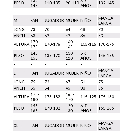
132-
3-5
PESO
110-135
90-110
132-145
145
AÑOS
-
-
-
-
-
-
MANGA
M
FAN
JUGADOR
MUJER
NIÑO
LARGA
LONG
73
70
64
48
73
ANCH
53
52
42
36
53
170-
160-
ALTURA
170-176
105-115
170-175
175
165
145-
110-
5-6
PESO
135-170
145-155
155
120
AÑOS
-
-
-
-
-
-
MANGA
L
FAN
JUGADOR
MUJER
NIÑO
LARGA
LONG
75
72
67
51
75
ANCH
55
54
45
38
55
175-
165-
ALTURA
176-182
115-125
175-180
180
170
155-
120-
6-7
PESO
170-182
155-165
165
130
AÑOS
-
-
-
-
-
-
MANGA
XL
FAN
JUGADOR
MUJER
NIÑO
LARGA