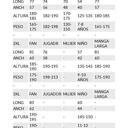
LONG
77
74
70
54
77
ANCH
57
56
48
40
57
180-
170-
ALTURA
182-190
125-135
180-185
185
175
165-
130-
7-8
PESO
182-198
165-175
175
150
AÑOS
-
-
-
-
-
-
MANGA
2XL
FAN
JUGADR
MUJER
NIÑO
LARGA
LONG
81
76
-
57
81
ANCH
60
58
-
42
60
185-
ALTURA
190-195
-
135-145
185-190
190
175-
9-10
PESO
198-213
-
175-190
190
AÑOS
-
-
-
-
-
-
MANGA
3XL
FAN
JUGADOR
MUJER
NIÑO
LARGA
LONG
83
-
-
60
-
ANCH
62
-
-
44
-
190-
ALTURA
-
-
145-150
-
195
190-
11-12
PESO
-
-
-