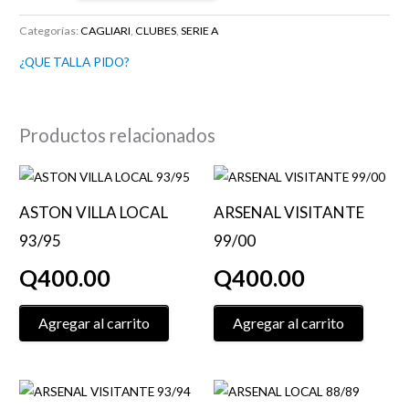
Categorías:
CAGLIARI
,
CLUBES
,
SERIE A
¿QUE TALLA PIDO?
Productos relacionados
Este
Este
producto
product
ASTON VILLA LOCAL
ARSENAL VISITANTE
tiene
tiene
93/95
99/00
múltiples
múltiple
variantes.
variante
Q
400.00
Q
400.00
Las
Las
opciones
opcione
Agregar al carrito
Agregar al carrito
se
se
pueden
pueden
elegir
elegir
Este
Este
en
en