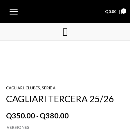
Ir
Main
al
Q
0.00
Menu
contenido
Buscar
CAGLIARI
Rango
TERCERA
25/26
de
cantidad
precios:
CAGLIARI
,
CLUBES
,
SERIE A
desde
CAGLIARI TERCERA 25/26
Q350.00
Q
350.00
-
Q
380.00
hasta
VERSIONES