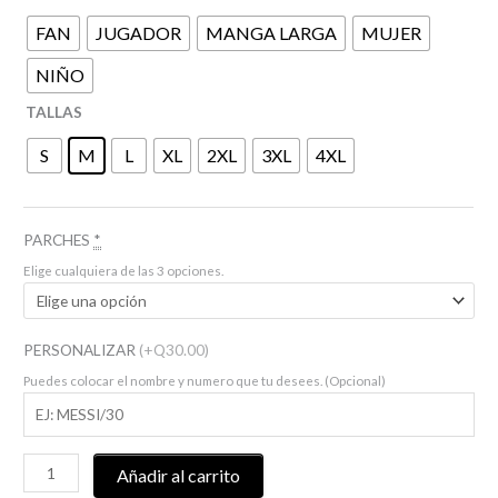
Q380.00
FAN
JUGADOR
MANGA LARGA
MUJER
NIÑO
TALLAS
S
M
L
XL
2XL
3XL
4XL
PARCHES
*
Elige cualquiera de las 3 opciones.
PERSONALIZAR
(+Q30.00)
Puedes colocar el nombre y numero que tu desees. (Opcional)
Añadir al carrito