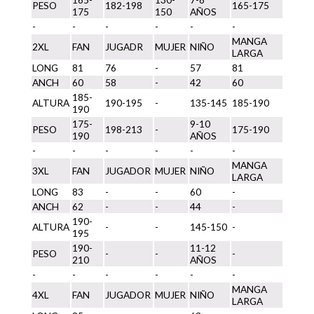
PESO
182-198
165-175
175
150
AÑOS
-
-
-
-
-
-
MANGA
2XL
FAN
JUGADR
MUJER
NIÑO
LARGA
LONG
81
76
-
57
81
ANCH
60
58
-
42
60
185-
ALTURA
190-195
-
135-145
185-190
190
175-
9-10
PESO
198-213
-
175-190
190
AÑOS
-
-
-
-
-
-
MANGA
3XL
FAN
JUGADOR
MUJER
NIÑO
LARGA
LONG
83
-
-
60
-
ANCH
62
-
-
44
-
190-
ALTURA
-
-
145-150
-
195
190-
11-12
PESO
-
-
-
210
AÑOS
-
-
-
-
-
-
MANGA
4XL
FAN
JUGADOR
MUJER
NIÑO
LARGA