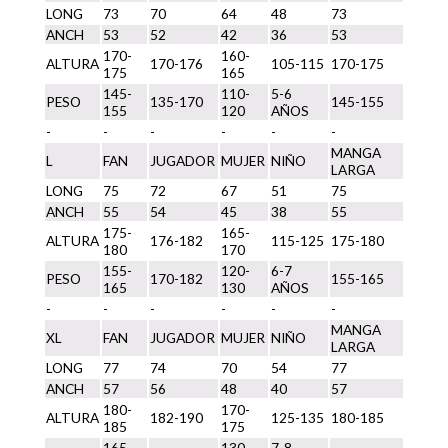
LONG
73
70
64
48
73
ANCH
53
52
42
36
53
170-
160-
ALTURA
170-176
105-115
170-175
175
165
145-
110-
5-6
PESO
135-170
145-155
155
120
AÑOS
-
-
-
-
-
-
MANGA
L
FAN
JUGADOR
MUJER
NIÑO
LARGA
LONG
75
72
67
51
75
ANCH
55
54
45
38
55
175-
165-
ALTURA
176-182
115-125
175-180
180
170
155-
120-
6-7
PESO
170-182
155-165
165
130
AÑOS
-
-
-
-
-
-
MANGA
XL
FAN
JUGADOR
MUJER
NIÑO
LARGA
LONG
77
74
70
54
77
ANCH
57
56
48
40
57
180-
170-
ALTURA
182-190
125-135
180-185
185
175
165-
130-
7-8