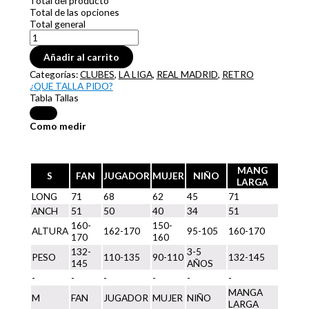
Total del producto
Total de las opciones
Total general
Añadir al carrito
Categorías:
CLUBES
,
LA LIGA
,
REAL MADRID
,
RETRO
¿QUE TALLA PIDO?
Tabla Tallas
Como medir
MANG
S
FAN
JUGADOR
MUJER
NIÑO
LARGA
LONG
71
68
62
45
71
ANCH
51
50
40
34
51
160-
150-
ALTURA
162-170
95-105
160-170
170
160
132-
3-5
PESO
110-135
90-110
132-145
145
AÑOS
-
-
-
-
-
-
MANGA
M
FAN
JUGADOR
MUJER
NIÑO
LARGA