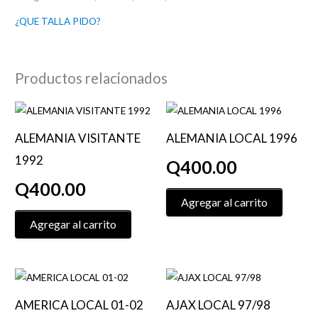
¿QUE TALLA PIDO?
Productos relacionados
Este
Este
producto
product
ALEMANIA VISITANTE
ALEMANIA LOCAL 1996
tiene
tiene
1992
Q
400.00
múltiples
múltiple
variantes.
variante
Q
400.00
Las
Las
Agregar al carrito
opciones
opcione
Agregar al carrito
se
se
pueden
pueden
elegir
elegir
Este
Este
en
en
producto
product
AMERICA LOCAL 01-02
AJAX LOCAL 97/98
la
la
tiene
tiene