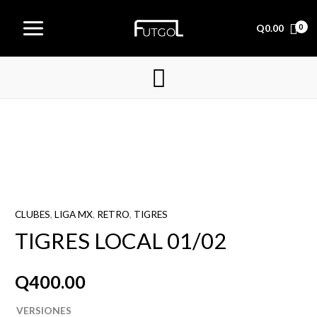
Ir
Main
al
Q
0.00
Menu
contenido
Buscar
TIGRES
LOCAL
01/02
cantidad
CLUBES
,
LIGA MX
,
RETRO
,
TIGRES
TIGRES LOCAL 01/02
Q
400.00
VERSIONES