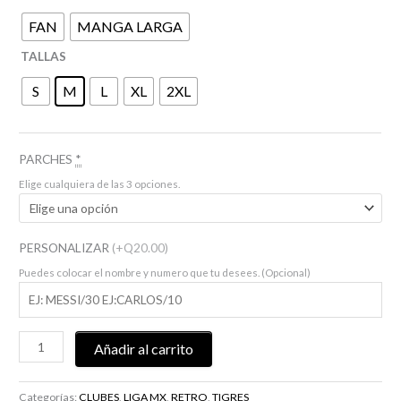
FAN
MANGA LARGA
TALLAS
S
M
L
XL
2XL
PARCHES
*
Elige cualquiera de las 3 opciones.
PERSONALIZAR
(+Q20.00)
Puedes colocar el nombre y numero que tu desees. (Opcional)
Añadir al carrito
Categorías:
CLUBES
,
LIGA MX
,
RETRO
,
TIGRES