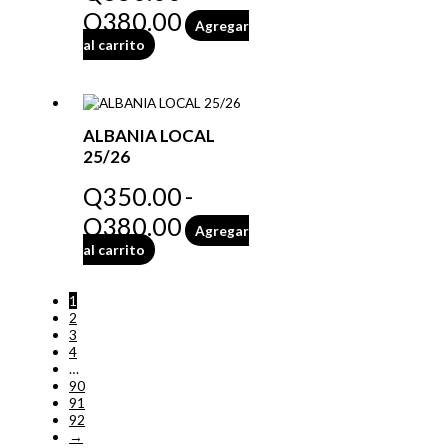
Q
380.00
Agregar
al carrito
ALBANIA LOCAL
25/26
Q
350.00
-
Q
380.00
Agregar
al carrito
1
2
3
4
…
90
91
92
→